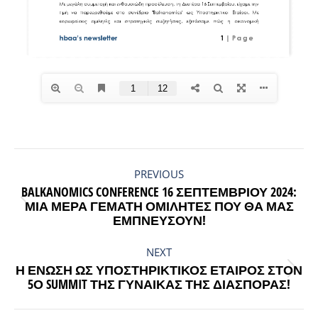
POST
NAVIGATION
PREVIOUS
BALKANOMICS CONFERENCE 16 ΣΕΠΤΕΜΒΡΊΟΥ 2024:
Previous
ΜΙΑ ΜΈΡΑ ΓΕΜΆΤΗ ΟΜΙΛΗΤΈΣ ΠΟΥ ΘΑ ΜΑΣ
ΕΜΠΝΕΎΣΟΥΝ!
post:
NEXT
Η ΈΝΩΣΗ ΩΣ ΥΠΟΣΤΗΡΙΚΤΙΚΌΣ ΕΤΑΊΡΟΣ ΣΤΟΝ
Next
5Ο SUMMIT ΤΗΣ ΓΥΝΑΊΚΑΣ ΤΗΣ ΔΙΑΣΠΟΡΆΣ!
post: