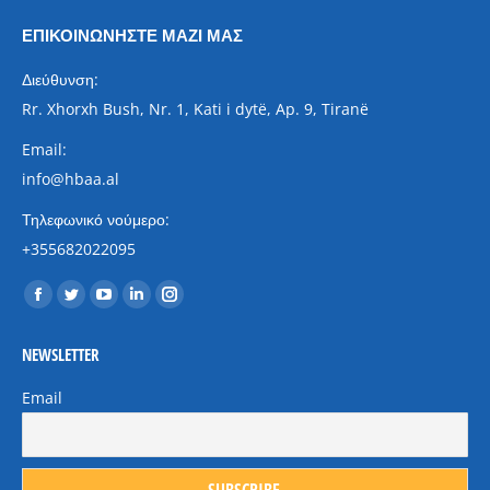
ΕΠΙΚΟΙΝΩΝΉΣΤΕ ΜΑΖΊ ΜΑΣ
Διεύθυνση:
Rr. Xhorxh Bush, Nr. 1, Kati i dytë, Ap. 9, Tiranë
Email:
info@hbaa.al
Τηλεφωνικό νούμερο:
+355682022095
Find us on:
Facebook
Twitter
YouTube
Linkedin
Instagram
page
page
page
page
page
NEWSLETTER
opens
opens
opens
opens
opens
in
in
in
in
in
Email
new
new
new
new
new
window
window
window
window
window