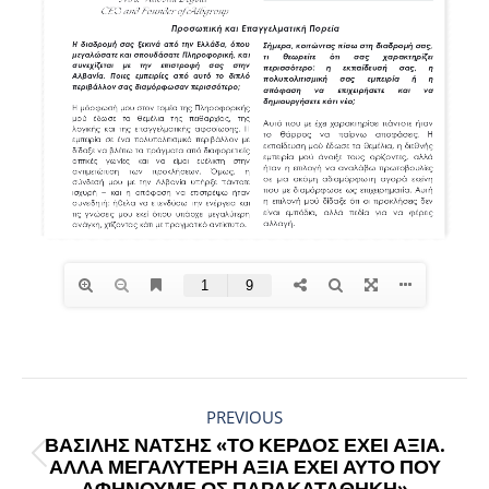
POST
NAVIGATION
PREVIOUS
ΒΑΣΊΛΗΣ ΝΆΤΣΗΣ «ΤΟ ΚΈΡΔΟΣ ΈΧΕΙ ΑΞΊΑ.
Previous
ΑΛΛΆ ΜΕΓΑΛΎΤΕΡΗ ΑΞΊΑ ΈΧΕΙ ΑΥΤΌ ΠΟΥ
ΑΦΉΝΟΥΜΕ ΩΣ ΠΑΡΑΚΑΤΑΘΉΚΗ»
post: