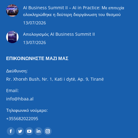
AI Business Summit II – AI in Practice: Με επιτυχία
ολοκληρώθηκε η δεύτερη διοργάνωση του θεσμού
13/07/2026
Aπολογισμός AI Business Summit II
13/07/2026
ΕΠΙΚΟΙΝΩΝΉΣΤΕ ΜΑΖΊ ΜΑΣ
Διεύθυνση:
Rr. Xhorxh Bush, Nr. 1, Kati i dytë, Ap. 9, Tiranë
Email:
info@hbaa.al
Τηλεφωνικό νούμερο:
+355682022095
Find us on:
Facebook
Twitter
YouTube
Linkedin
Instagram