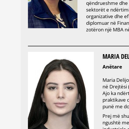
qëndrueshme dhe të 
sektorët e ndërtim
organizative dhe ef
diplomuar në Financ
zotëron një MBA në
MARIA DEL
Anëtare
Maria Delij
në Drejtësi
Ajo ka ndërt
praktikave d
punë me dok
Prej më shu
ngushtë me 