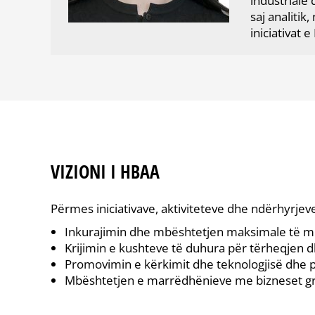
industriale
saj analiti
iniciativat 
VIZIONI I HBAA
Përmes iniciativave, aktiviteteve dhe ndërhyrjeve
Inkurajimin dhe mbështetjen maksimale të m
Krijimin e kushteve të duhura për tërheqjen 
Promovimin e kërkimit dhe teknologjisë dhe p
Mbështetjen e marrëdhënieve me bizneset grek