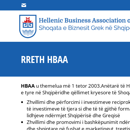
HOME
R
RRETH HBAA
HBAA
u themelua më 1 tetor 2003.Anëtarë të HB
e tyre në Shqipëridhe qëllimet kryesore të Shoq
Zhvillimi dhe përforcimi i investimeve recipro
të investimeve të tjera si dhe të të gjithë fo
lidhjeve ndërmjet Shqipërisë dhe Greqisë
Zhvillimi dhe promovimi i bashkëpunimit ndë
dhe shqiptare në fushat e marketingut, tregti