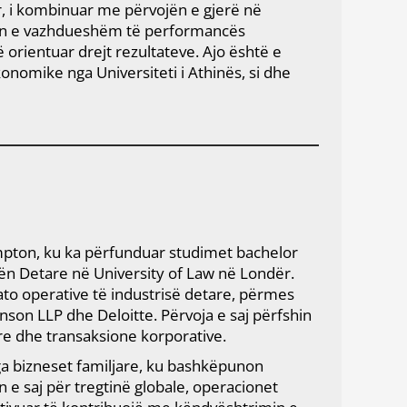
r, i kombinuar me përvojën e gjerë në
imin e vazhdueshëm të performancës
 orientuar drejt rezultateve. Ajo është e
nomike nga Universiteti i Athinës, si dhe
ampton, ku ka përfunduar studimet bachelor
tën Detare në University of Law në Londër.
 ato operative të industrisë detare, përmes
inson LLP dhe Deloitte. Përvoja e saj përfshin
re dhe transaksione korporative.
nga bizneset familjare, ku bashkëpunon
 e saj për tregtinë globale, operacionet