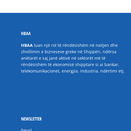
HBAA
HBAA
luan një rol të rëndësishëm në nxitjen dhe
zhvillimin e bizneseve greke në Shqipëri, ndërsa
anëtarët e saj janë aktivë në sektorët më të
rëndësishëm të ekonomisë shqiptare si ai bankar,
telekomunikacionet, energjia, industria, ndërtimi etj.
NEWSLETTER
Email