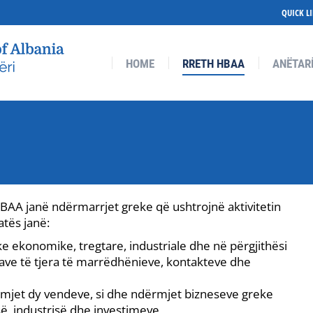
QUICK L
RETH HBAA
ANËTARËSIMI
ANËTARËT
AKTIVITETE
HOME
RRETH HBAA
ANËTAR
AA janë ndërmarrjet greke që ushtrojnë aktivitetin
atës janë:
ke ekonomike, tregtare, industriale dhe në përgjithësi
rmave të tjera të marrëdhënieve, kontakteve dhe
rmjet dy vendeve, si dhe ndërmjet bizneseve greke
së, industrisë dhe investimeve