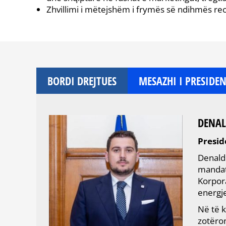
Zhvillimi i mëtejshëm i frymës së ndihmës r
BORDI DREJTUES
MESAZHI I PRESIDEN
DENAL
Presid
Denald 
mandati
Korpora
energje
Në të k
zotëron