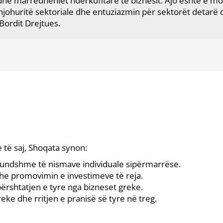
 dhe marrëdhëniet ndërkufitare të biznesit. Ajo është e m
k, njohuritë sektoriale dhe entuziazmin për sektorët detarë
e Bordit Drejtues.
 të saj, Shoqata synon:
undshme të nismave individuale sipërmarrëse.
dhe promovimin e investimeve të reja.
ërshtatjen e tyre nga bizneset greke.
e dhe rritjen e pranisë së tyre në treg.