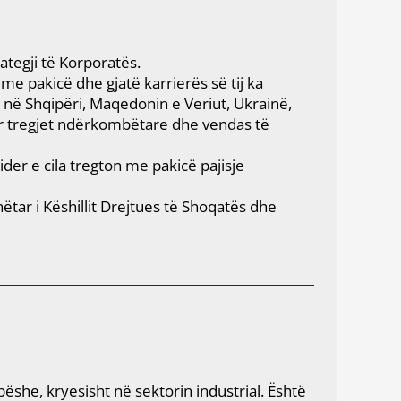
tegji të Korporatës.
me pakicë dhe gjatë karrierës së tij ka
 në Shqipëri, Maqedonin e Veriut, Ukrainë,
 per tregjet ndërkombëtare dhe vendas të
der e cila tregton me pakicë pajisje
ëtar i Këshillit Drejtues të Shoqatës dhe
she, kryesisht në sektorin industrial. Është