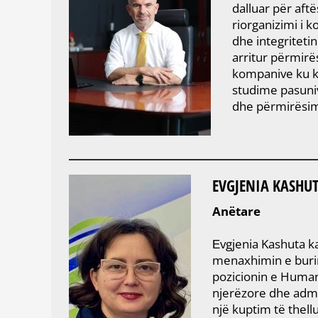
dalluar për aftë
riorganizimi i 
dhe integriteti
arritur përmirë
kompanive ku ka
studime pasuniv
dhe përmirësi
EVGJENIA KASHU
Anëtare
Εvgjenia Kashuta k
menaxhimin e burim
pozicionin e Human
njerëzore dhe adm
një kuptim të thell