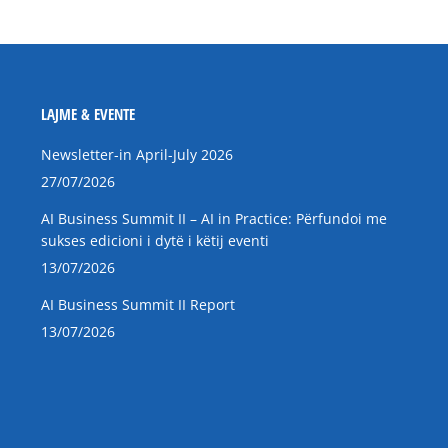
LAJME & EVENTE
Newsletter-in April-July 2026
27/07/2026
AI Business Summit II – AI in Practice: Përfundoi me
sukses edicioni i dytë i këtij eventi
13/07/2026
AI Business Summit II Report
13/07/2026