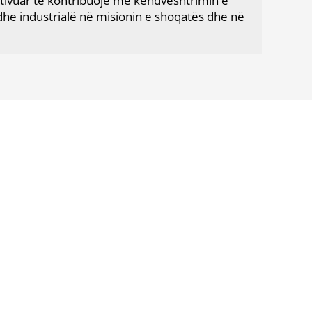
otivuar të kontribuojë me këndvështrimin e
 dhe industrialë në misionin e shoqatës dhe në