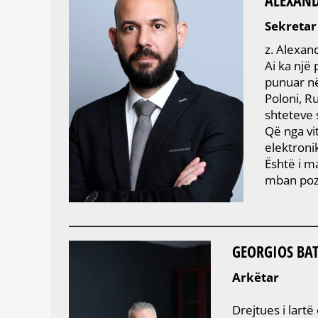
Sekretar
z. Alexan
Ai ka një
punuar në
Poloni, R
shteteve 
Që nga vi
elektroni
Është i m
mban pozi
GEORGIOS BAT
Arkëtar
Drejtues i lart