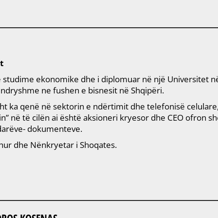
t
 me studime ekonomike dhe i diplomuar në një Universitet në
e ndryshme ne fushen e bisnesit në Shqipëri.
esisht ka qenë në sektorin e ndërtimit dhe telefonisë celula
min” në të cilën ai është aksioneri kryesor dhe CEO ofron 
edarëve- dokumenteve.
dhur dhe Nënkryetar i Shoqates.
DROS KOSENAS