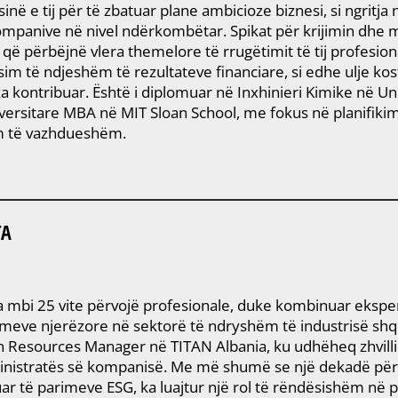
sinë e tij për të zbatuar plane ambicioze biznesi, si ngritja 
kompanive në nivel ndërkombëtar. Spikat për krijimin dhe
n që përbëjnë vlera themelore të rrugëtimit të tij profes
sim të ndjeshëm të rezultateve financiare, si edhe ulje ko
 kontribuar. Është i diplomuar në Inxhinieri Kimike në Uni
ersitare MBA në MIT Sloan School, me fokus në planifikim 
m të vazhdueshëm.
TA
a mbi 25 vite përvojë profesionale, duke kombinuar ekspe
eve njerëzore në sektorë të ndryshëm të industrisë shqi
 Resources Manager në TITAN Albania, ku udhëheq zhvill
inistratës së kompanisë. Me më shumë se një dekadë për
uar të parimeve ESG, ka luajtur një rol të rëndësishëm në 