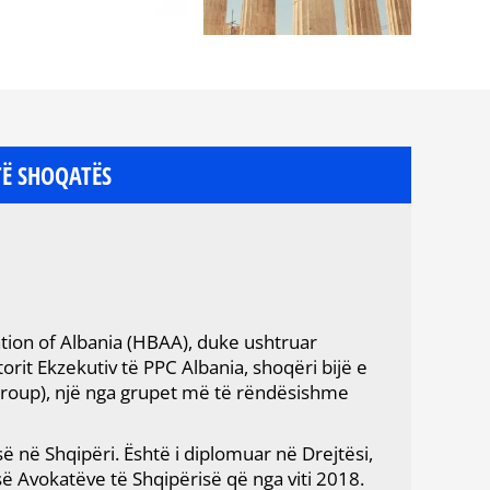
TË SHOQATËS
tion of Albania (HBAA), duke ushtruar
torit Ekzekutiv të PPC Albania, shoqëri bijë e
 Group), një nga grupet më të rëndësishme
 në Shqipëri. Është i diplomuar në Drejtësi,
 Avokatëve të Shqipërisë që nga viti 2018.