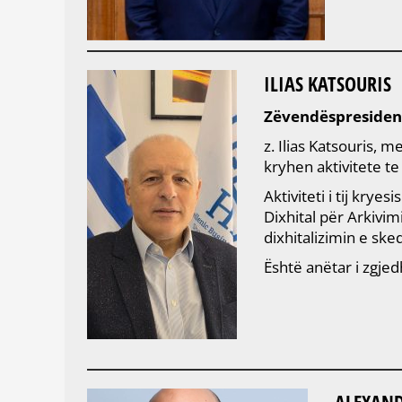
ILIAS KATSOURIS
Zëvendëspresiden
z. Ilias Katsouris,
kryhen aktivitete t
Aktiviteti i tij kry
Dixhital për Arkivi
dixhitalizimin e sk
Është anëtar i zgje
ALEXAN