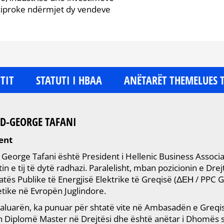
eciproke ndërmjet dy vendeve
TIT
STATUTI I HBAA
ANËTARËT THEMELUES 
D-GEORGE TAFANI
ent
George Tafani është President i Hellenic Business Associa
n e tij të dytë radhazi. Paralelisht, mban pozicionin e Drej
tës Publike të Energjisë Elektrike të Greqisë (ΔΕΗ / PPC
tike në Evropën Juglindore.
aluarën, ka punuar për shtatë vite në Ambasadën e Greqisë
 Diplomë Master në Drejtësi dhe është anëtar i Dhomës së