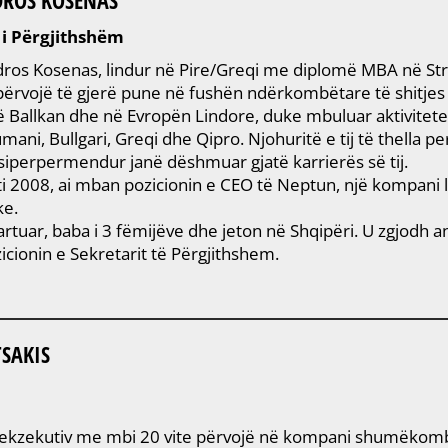
 i Përgjithshëm
dros Kosenas, lindur në Pire/Greqi me diplomë MBA në Stra
 përvojë të gjerë pune në fushën ndërkombëtare të shitjes 
 Ballkan dhe në Evropën Lindore, duke mbuluar aktivitete
umani, Bullgari, Greqi dhe Qipro. Njohuritë e tij të thella
siperpermendur janë dëshmuar gjatë karrierës së tij.
ti 2008, ai mban pozicionin e CEO të Neptun, një kompani li
ke.
artuar, baba i 3 fëmijëve dhe jeton në Shqipëri. U zgjodh an
cionin e Sekretarit të Përgjithshem.
SAKIS
ë ekzekutiv me mbi 20 vite përvojë në kompani shumëkombë