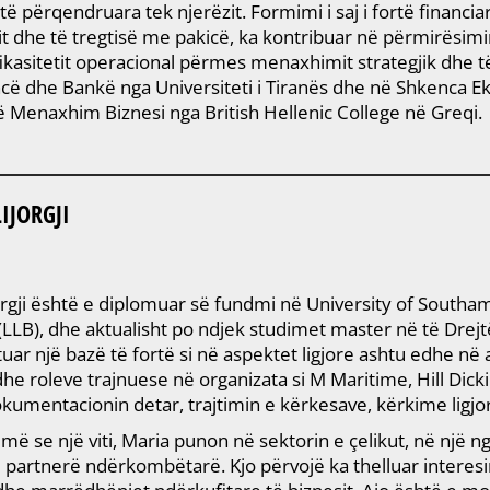
përqendruara tek njerëzit. Formimi i saj i fortë financia
it dhe të tregtisë me pakicë, ka kontribuar në përmirës
ikasitetit operacional përmes menaxhimit strategjik dhe të
ë dhe Bankë nga Universiteti i Tiranës dhe në Shkenca Eko
 Menaxhim Biznesi nga British Hellenic College në Greqi.
IJORGJI
orgji është e diplomuar së fundmi në University of South
 (LLB), dhe aktualisht po ndjek studimet master në të Drej
uar një bazë të fortë si në aspektet ligjore ashtu edhe në
he roleve trajnuese në organizata si M Maritime, Hill Dick
umentacionin detar, trajtimin e kërkesave, kërkime ligjo
më se një viti, Maria punon në sektorin e çelikut, në një 
partnerë ndërkombëtarë. Kjo përvojë ka thelluar interesin