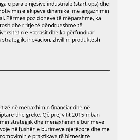
nga e para e njësive industriale (start-ups) dhe
 motivimin e ekipeve dinamike, me angazhimin
ional. Përmes pozicioneve të mëparshme, ka
stosh dhe rritje të qëndrueshme të
versitetin e Patrasit dhe ka përfunduar
strategjik, inovacion, zhvillim produktesh
rtizë në menaxhimin financiar dhe në
ptare dhe greke. Që prej vitit 2015 mban
imin strategjik dhe menaxhimin e burimeve
vojë në fushën e burimeve njerëzore dhe me
promovimin e praktikave të biznesit të