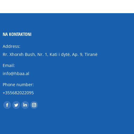
NA KONTAKTONI
Address:
Rr. Xhorxh Bush, Nr. 1, Kati i dytë, Ap. 9, Tiranë
Email:
info@hbaa.al
Phone number:
+355682022095
Find us on:
Facebook
Twitter
Linkedin
Instagram
page
page
page
page
opens
opens
opens
opens
in
in
in
in