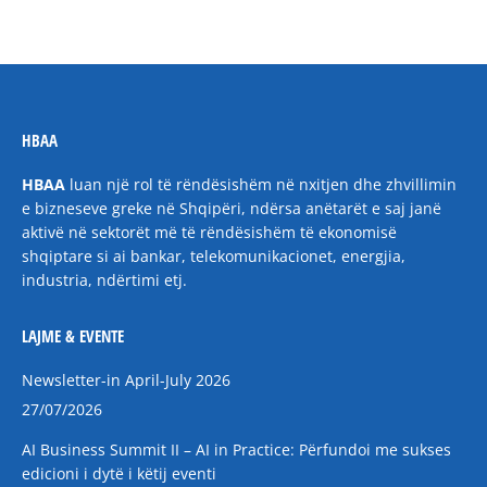
HBAA
HBAA
luan një rol të rëndësishëm në nxitjen dhe zhvillimin
e bizneseve greke në Shqipëri, ndërsa anëtarët e saj janë
aktivë në sektorët më të rëndësishëm të ekonomisë
shqiptare si ai bankar, telekomunikacionet, energjia,
industria, ndërtimi etj.
LAJME & EVENTE
Newsletter-in April-July 2026
27/07/2026
AI Business Summit II – AI in Practice: Përfundoi me sukses
edicioni i dytë i këtij eventi