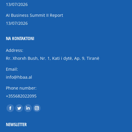
13/07/2026
AI Business Summit II Report
13/07/2026
NA KONTAKTONI
Address:
Rr. Xhorxh Bush, Nr. 1, Kati i dytë, Ap. 9, Tiranë
Email:
info@hbaa.al
Phone number:
+355682022095
Find us on:
Facebook
Twitter
Linkedin
Instagram
page
page
page
page
NEWSLETTER
opens
opens
opens
opens