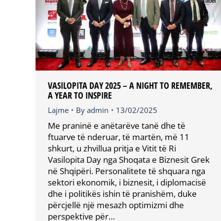
VASILOPITA DAY 2025 – A NIGHT TO REMEMBER,
A YEAR TO INSPIRE
Lajme
By
admin
13/02/2025
Me praninë e anëtarëve tanë dhe të
ftuarve të nderuar, të martën, më 11
shkurt, u zhvillua pritja e Vitit të Ri
Vasilopita Day nga Shoqata e Biznesit Grek
në Shqipëri. Personalitete të shquara nga
sektori ekonomik, i biznesit, i diplomacisë
dhe i politikës ishin të pranishëm, duke
përcjellë një mesazh optimizmi dhe
perspektive për…