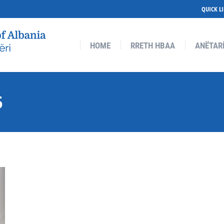
QUICK L
RETH HBAA
ANËTARËSIMI
ANËTARËT
AKTIVITETE
HOME
RRETH HBAA
ANËTAR
5