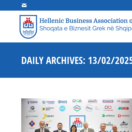
HOME
R
DAILY ARCHIVES:
13/02/202