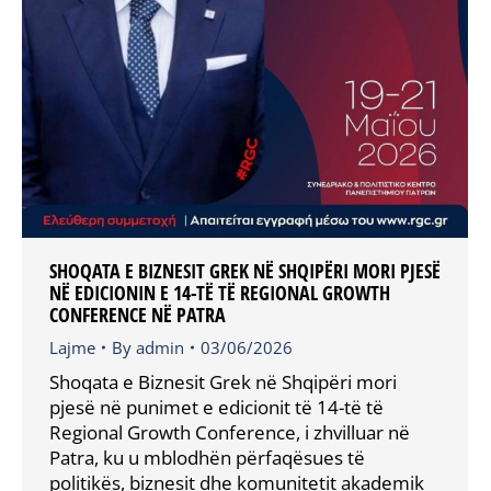
SHOQATA E BIZNESIT GREK NË SHQIPËRI MORI PJESË
NË EDICIONIN E 14-TË TË REGIONAL GROWTH
CONFERENCE NË PATRA
Lajme
By
admin
03/06/2026
Shoqata e Biznesit Grek në Shqipëri mori
pjesë në punimet e edicionit të 14-të të
Regional Growth Conference, i zhvilluar në
Patra, ku u mblodhën përfaqësues të
politikës, biznesit dhe komunitetit akademik