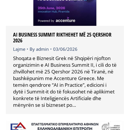
AI BUSINESS SUMMIT RIKTHEHET MË 25 QERSHOR
2026
Lajme
By
admin
03/06/2026
Shoqata e Biznesit Grek në Shqipëri njofton
organizimin e AI Business Summit II, i cili do të
zhvillohet më 25 Qershor 2026 në Tiranë, në
bashkëpunim me Accenture Greece. Me
temën qendrore “AI in Practice”, edicioni i
dytë i Summit-it do të fokusohet në aplikimet
konkrete të Inteligjencës Artificiale dhe
mënyrën se si bizneset po…