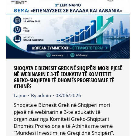
SHOQATA E BIZNESIT GREK NË SHQIPËRI MORI PJESË
NË WEBINARIN E 3-TË EDUKATIV TË KOMITETIT
GREKO-SHQIPTAR TË DHOMËS PROFESIONALE TË
ATHINËS
Lajme
By
admin
03/06/2026
Shoqata e Biznesit Grek në Shqipëri mori
pjesë në webinarin e 3-të edukativ të
organizuar nga Komiteti Greko-Shqiptar i
Dhomës Profesionale të Athinës me temë
“Mundësi Investimi në Greqi dhe Shqipëri”.