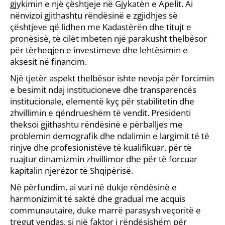
gjykimin e një çështjeje në Gjykatën e Apelit. Ai
nënvizoi gjithashtu rëndësinë e zgjidhjes së
çështjeve që lidhen me Kadastërën dhe titujt e
pronësisë, të cilët mbeten një parakusht thelbësor
për tërheqjen e investimeve dhe lehtësimin e
aksesit në financim.
Një tjetër aspekt thelbësor ishte nevoja për forcimin
e besimit ndaj institucioneve dhe transparencës
institucionale, elementë kyç për stabilitetin dhe
zhvillimin e qëndrueshëm të vendit. Presidenti
theksoi gjithashtu rëndësinë e përballjes me
problemin demografik dhe ndalimin e largimit të të
rinjve dhe profesionistëve të kualifikuar, për të
ruajtur dinamizmin zhvillimor dhe për të forcuar
kapitalin njerëzor të Shqipërisë.
Në përfundim, ai vuri në dukje rëndësinë e
harmonizimit të saktë dhe gradual me acquis
communautaire, duke marrë parasysh veçoritë e
tregut vendas, si një faktor i rëndësishëm për