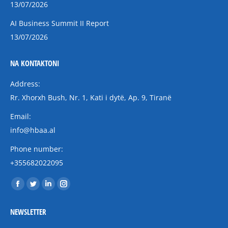
13/07/2026
AI Business Summit II Report
13/07/2026
NA KONTAKTONI
Address:
Rr. Xhorxh Bush, Nr. 1, Kati i dytë, Ap. 9, Tiranë
Email:
info@hbaa.al
Phone number:
+355682022095
Find us on:
Facebook
Twitter
Linkedin
Instagram
page
page
page
page
NEWSLETTER
opens
opens
opens
opens