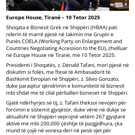
Europe House, Tiranë – 10 Tetor 2025
Shoqata e Biznesit Grek në Shqipëri (HBAA) pati
nderin të marrë pjesë në takimin me Grupin e
Punës COELA (Working Party on Enlargement and
Countries Negotiating Accession to the EU), zhvilluar
në Europe House në Tiranë, më 10 Tetor 2025.
Presidenti i Shoqatës, z. Denald Tafani, mori pjesë në
diskutim si folës, me ftesë të Ambasadorit të
Bashkimit Evropian në Shqipëri, z. Silvio Gonzato,
duke paraqitur qëndrimin e komunitetit të biznesit
mbi sfidat me të cilat përballen bizneset në Shqipëri.
Gjatë ndërhyrjes së tij, z. Tafani theksoi nevojën për
forcimin e sistemit gjyqësor, duke vënë në dukje se
aktualisht në Shqipëri veprojnë vetëm 267 gjyqtarë
aktivë me mbi 200,000 çështje të pazgjidhura, çka
mund të çojë në vonesa deri në pesë vjet për