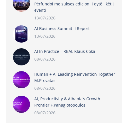
Përfundoi me sukses edicioni i dytë i këtij
eventi
13/07/2026
AI Business Summit II Report
13/07/2026
AI In Practice – RBAL Klaus Coka
08/07/2026
Human + AI Leading Reinvention Together
M.Provatas
08/07/2026
AI, Productivity & Albania’s Growth
Frontier F.Panagiotopoulos
08/07/2026