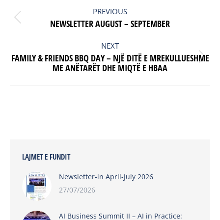
POST
NAVIGATION
PREVIOUS
Previous
NEWSLETTER AUGUST – SEPTEMBER
post:
NEXT
FAMILY & FRIENDS BBQ DAY – NJË DITË E MREKULLUESHME
Next
ME ANËTARËT DHE MIQTË E HBAA
post:
LAJMET E FUNDIT
Newsletter-in April-July 2026
27/07/2026
AI Business Summit II – AI in Practice: