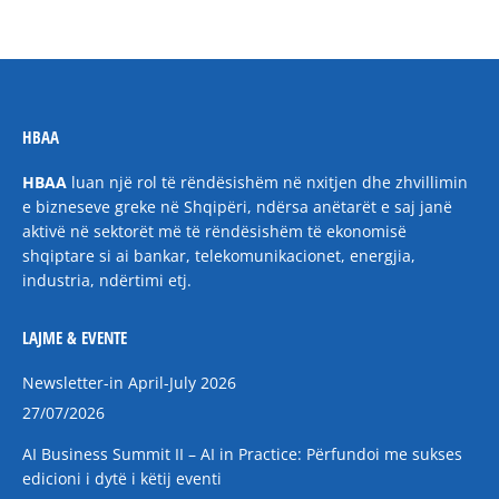
HBAA
HBAA
luan një rol të rëndësishëm në nxitjen dhe zhvillimin
e bizneseve greke në Shqipëri, ndërsa anëtarët e saj janë
aktivë në sektorët më të rëndësishëm të ekonomisë
shqiptare si ai bankar, telekomunikacionet, energjia,
industria, ndërtimi etj.
LAJME & EVENTE
Newsletter-in April-July 2026
27/07/2026
AI Business Summit II – AI in Practice: Përfundoi me sukses
edicioni i dytë i këtij eventi