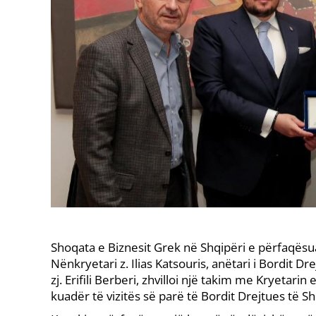
Shoqata e Biznesit Grek në Shqipëri e përfaqësua
Nënkryetari z. Ilias Katsouris, anëtari i Bordit D
zj. Erifili Berberi, zhvilloi një takim me Kryetarin
kuadër të vizitës së parë të Bordit Drejtues të S