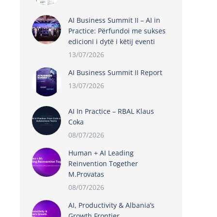
AI Business Summit II – AI in
Practice: Përfundoi me sukses
edicioni i dytë i këtij eventi
13/07/2026
AI Business Summit II Report
13/07/2026
AI In Practice – RBAL Klaus
Coka
08/07/2026
Human + AI Leading
Reinvention Together
M.Provatas
08/07/2026
AI, Productivity & Albania’s
Growth Frontier