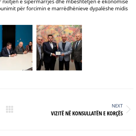
r nxitjen e sipërmarrjes dhe mbështetjen e ekonomisë
punimit për forcimin e marrëdhënieve dypalëshe midis
NEXT
Next
VIZITË NË KONSULLATËN E KORÇËS
post: