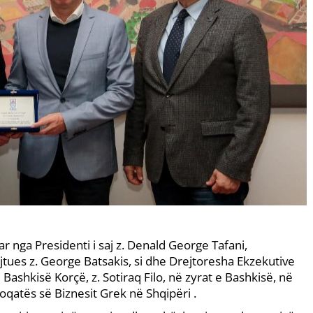
r nga Presidenti i saj z. Denald George Tafani,
rejtues z. George Batsakis, si dhe Drejtoresha Ekzekutive
 e Bashkisë Korçë, z. Sotiraq Filo, në zyrat e Bashkisë, në
hoqatës së Biznesit Grek në Shqipëri .