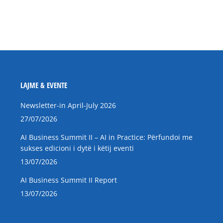
LAJME & EVENTE
Newsletter-in April-July 2026
27/07/2026
AI Business Summit II – AI in Practice: Përfundoi me
sukses edicioni i dytë i këtij eventi
13/07/2026
AI Business Summit II Report
13/07/2026