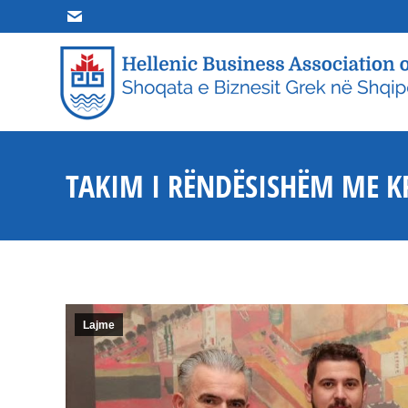
HOME
R
TAKIM I RËNDËSISHËM ME K
Lajme