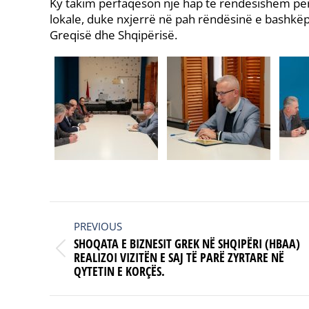
Ky takim përfaqëson një hap të rëndësishëm pë
lokale, duke nxjerrë në pah rëndësinë e bashkë
Greqisë dhe Shqipërisë.
POST
NAVIGATION
PREVIOUS
SHOQATA E BIZNESIT GREK NË SHQIPËRI (HBAA)
Previous
REALIZOI VIZITËN E SAJ TË PARË ZYRTARE NË
QYTETIN E KORÇËS.
post: