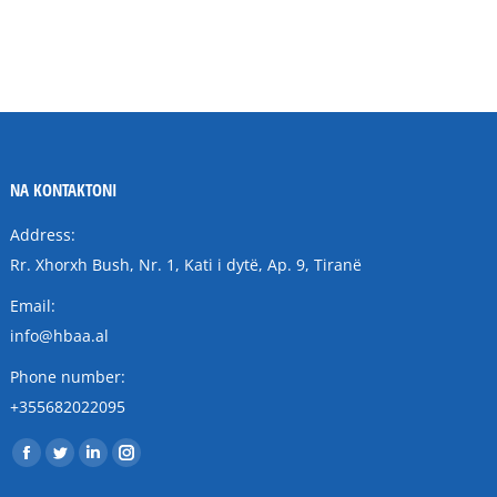
NA KONTAKTONI
Address:
Rr. Xhorxh Bush, Nr. 1, Kati i dytë, Ap. 9, Tiranë
Email:
info@hbaa.al
Phone number:
+355682022095
Find us on:
Facebook
Twitter
Linkedin
Instagram
page
page
page
page