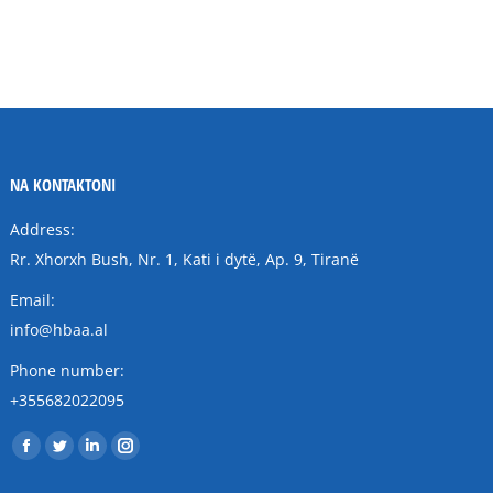
NA KONTAKTONI
Address:
Rr. Xhorxh Bush, Nr. 1, Kati i dytë, Ap. 9, Tiranë
Email:
info@hbaa.al
Phone number:
+355682022095
Find us on:
Facebook
Twitter
Linkedin
Instagram
page
page
page
page