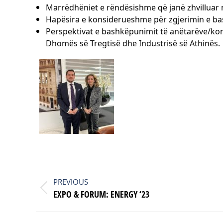
Marrëdhëniet e rëndësishme që janë zhvilluar 
Hapësira e konsiderueshme për zgjerimin e ba
Perspektivat e bashkëpunimit të anëtarëve/kom
Dhomës së Tregtisë dhe Industrisë së Athinës.
POST
NAVIGATION
PREVIOUS
Previous
EXPO & FORUM: ENERGY ‘23
post: