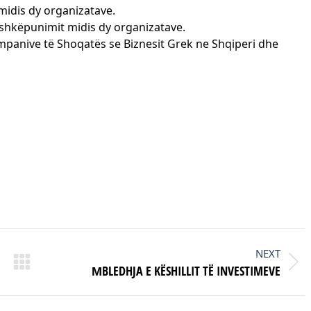
midis dy organizatave.
shkëpunimit midis dy organizatave.
panive të Shoqatës se Biznesit Grek ne Shqiperi dhe
NEXT
Next
ΜBLEDHJA E KËSHILLIT TË INVESTIMEVE
post: