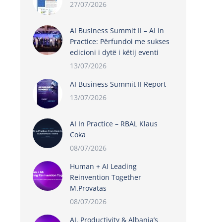
27/07/2026
AI Business Summit II – AI in
Practice: Përfundoi me sukses
edicioni i dytë i këtij eventi
13/07/2026
AI Business Summit II Report
13/07/2026
AI In Practice – RBAL Klaus
Coka
08/07/2026
Human + AI Leading
Reinvention Together
M.Provatas
08/07/2026
AI, Productivity & Albania’s