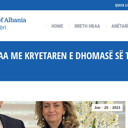
QUICK L
RETH HBAA
ANËTARËSIMI
ANËTARËT
AKTIVITETE
HOME
RRETH HBAA
ANËTAR
BAA ME KRYETAREN E DHOMASË SË 
Jun
20
2023