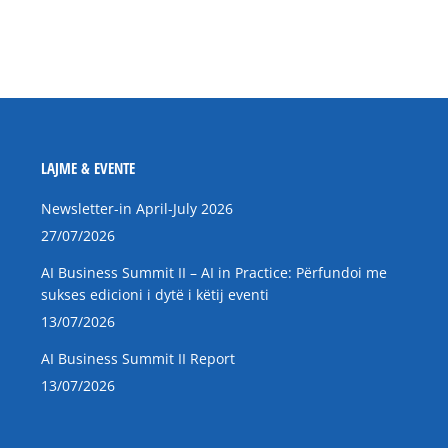
LAJME & EVENTE
Newsletter-in April-July 2026
27/07/2026
AI Business Summit II – AI in Practice: Përfundoi me
sukses edicioni i dytë i këtij eventi
13/07/2026
AI Business Summit II Report
13/07/2026