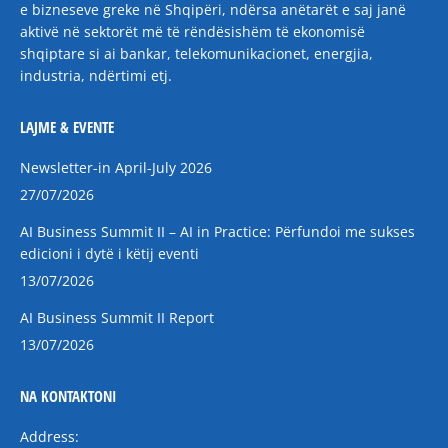
e bizneseve greke në Shqipëri, ndërsa anëtarët e saj janë
aktivë në sektorët më të rëndësishëm të ekonomisë
shqiptare si ai bankar, telekomunikacionet, energjia,
industria, ndërtimi etj.
LAJME & EVENTE
Newsletter-in April-July 2026
27/07/2026
AI Business Summit II – AI in Practice: Përfundoi me sukses
edicioni i dytë i këtij eventi
13/07/2026
AI Business Summit II Report
13/07/2026
NA KONTAKTONI
Address: