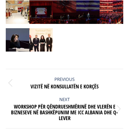
POST
NAVIGATION
PREVIOUS
Previous
VIZITË NË KONSULLATËN E KORÇËS
post:
NEXT
WORKSHOP PËR QËNDRUESHMËRINË DHE VLERËN E
Next
BIZNESEVE NË BASHKËPUNIM ME ICC ALBANIA DHE Q-
LEVER
post: