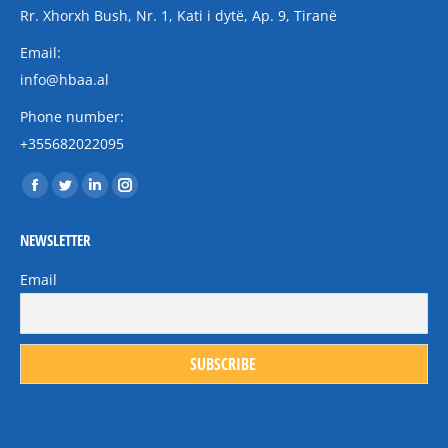
Rr. Xhorxh Bush, Nr. 1, Kati i dytë, Ap. 9, Tiranë
Email:
info@hbaa.al
Phone number:
+355682022095
Find us on:
Facebook
Twitter
Linkedin
Instagram
page
page
page
page
NEWSLETTER
opens
opens
opens
opens
in
in
in
in
Email
new
new
new
new
window
window
window
window