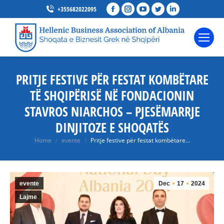
Facebook
Instagram
YouTube
Twitter
Linkedin
+355682022095
page
page
page
page
page
opens
opens
opens
opens
opens
in
in
in
in
in
new
new
new
new
new
window
window
window
window
window
PRITJE FESTIVE PËR FESTAT KOMBËTARE
TË SHQIPËRISË NË FONDACIONIN
STAVROS NIARCHOS – PJESËMARRJE
DINJITOZE E SHOQATËS
You are here:
Home
evente
Pritje festive për festat kombëtare…
evente
Dec
17
2024
Lajme