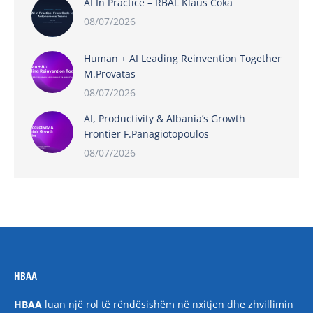
AI In Practice – RBAL Klaus Coka
08/07/2026
Human + AI Leading Reinvention Together
M.Provatas
08/07/2026
AI, Productivity & Albania’s Growth
Frontier F.Panagiotopoulos
08/07/2026
HBAA
HBAA
luan një rol të rëndësishëm në nxitjen dhe zhvillimin