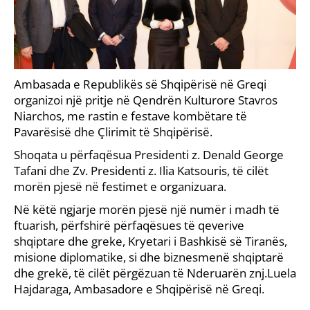
Ambasada e Republikës së Shqipërisë në Greqi
organizoi një pritje në Qendrën Kulturore Stavros
Niarchos, me rastin e festave kombëtare të
Pavarësisë dhe Çlirimit të Shqipërisë.
Shoqata u përfaqësua Presidenti z. Denald George
Tafani dhe Zv. Presidenti z. Ilia Katsouris, të cilët
morën pjesë në festimet e organizuara.
Në këtë ngjarje morën pjesë një numër i madh të
ftuarish, përfshirë përfaqësues të qeverive
shqiptare dhe greke, Kryetari i Bashkisë së Tiranës,
misione diplomatike, si dhe biznesmenë shqiptarë
dhe grekë, të cilët përgëzuan të Nderuarën znj.Luela
Hajdaraga, Ambasadore e Shqipërisë në Greqi.