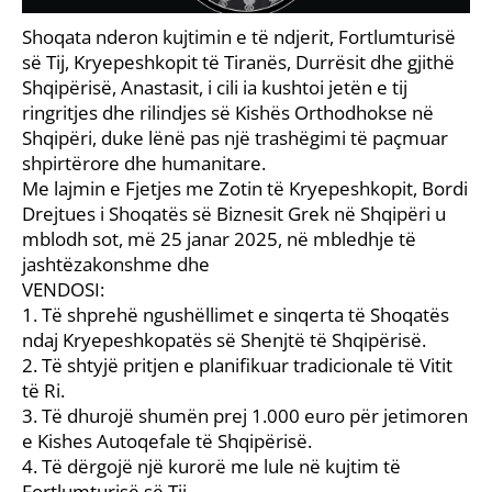
Shoqata nderon kujtimin e të ndjerit, Fortlumturisë
së Tij, Kryepeshkopit të Tiranës, Durrësit dhe gjithë
Shqipërisë, Anastasit, i cili ia kushtoi jetën e tij
ringritjes dhe rilindjes së Kishës Orthodhokse në
Shqipëri, duke lënë pas një trashëgimi të paçmuar
shpirtërore dhe humanitare.
Me lajmin e Fjetjes me Zotin të Kryepeshkopit, Bordi
Drejtues i Shoqatës së Biznesit Grek në Shqipëri u
mblodh sot, më 25 janar 2025, në mbledhje të
jashtëzakonshme dhe
VENDOSI:
1. Të shprehë ngushëllimet e sinqerta të Shoqatës
ndaj Kryepeshkopatës së Shenjtë të Shqipërisë.
2. Të shtyjë pritjen e planifikuar tradicionale të Vitit
të Ri.
3. Të dhurojë shumën prej 1.000 euro për jetimoren
e Kishes Autoqefale të Shqipërisë.
4. Të dërgojë një kurorë me lule në kujtim të
Fortlumturisë së Tij.