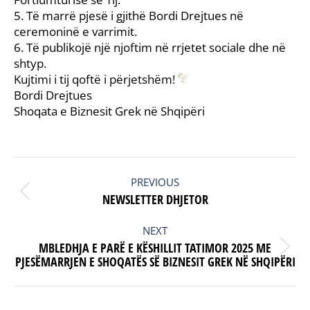
5. Të marrë pjesë i gjithë Bordi Drejtues në
ceremoninë e varrimit.
6. Të publikojë një njoftim në rrjetet sociale dhe në
shtyp.
Kujtimi i tij qoftë i përjetshëm!
Bordi Drejtues
Shoqata e Biznesit Grek në Shqipëri
POST
NAVIGATION
PREVIOUS
Previous
NEWSLETTER DHJETOR
post:
NEXT
MBLEDHJA E PARË E KËSHILLIT TATIMOR 2025 ME
Next
PJESËMARRJEN E SHOQATËS SË BIZNESIT GREK NË SHQIPËRI
post: