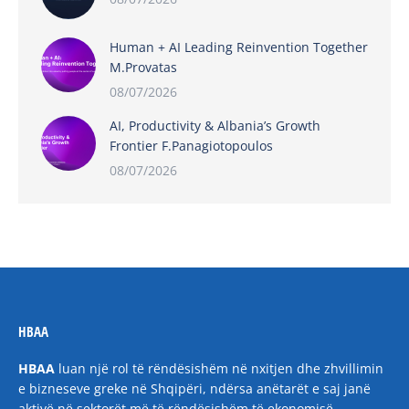
Human + AI Leading Reinvention Together
M.Provatas
08/07/2026
AI, Productivity & Albania’s Growth
Frontier F.Panagiotopoulos
08/07/2026
HBAA
HBAA
luan një rol të rëndësishëm në nxitjen dhe zhvillimin
e bizneseve greke në Shqipëri, ndërsa anëtarët e saj janë
aktivë në sektorët më të rëndësishëm të ekonomisë