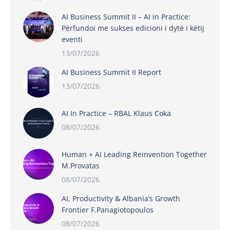
AI Business Summit II – AI in Practice:
Përfundoi me sukses edicioni i dytë i këtij
eventi
13/07/2026
AI Business Summit II Report
13/07/2026
AI In Practice – RBAL Klaus Coka
08/07/2026
Human + AI Leading Reinvention Together
M.Provatas
08/07/2026
AI, Productivity & Albania’s Growth
Frontier F.Panagiotopoulos
08/07/2026