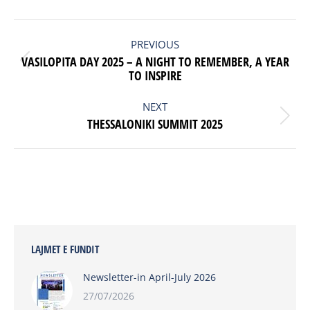
POST
NAVIGATION
PREVIOUS
VASILOPITA DAY 2025 – A NIGHT TO REMEMBER, A YEAR
Previous
TO INSPIRE
post:
NEXT
Next
THESSALONIKI SUMMIT 2025
post:
LAJMET E FUNDIT
Newsletter-in April-July 2026
27/07/2026