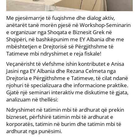
Me pjesëmarrje të fuqishme dhe dialog aktiv,
anëtarët tanë morën pjesë në Workshop-Seminarin
e organizuar nga Shoqata e Biznesit Grek në
Shqipëri, në bashkëpunim me EY Albania dhe me
mbështetjen e Drejtorisë së Përgjithshme të
Tatimeve mbi ndryshimet e reja fiskale!
Veçanërisht të vlefshme ishin kontributet e Anisa
Jasini nga EY Albania dhe Rezana Celmeta nga
Drejtoria e Përgjithshme e Tatimeve, të cilat ndanë
njohuri të specializuara dhe informacione praktike.
Gjatë një seminari interaktiv me diskutime të gjata,
analizuam në thellësi:
Ndryshimet në tatimin mbi të ardhurat që prekin
bizneset, përfshirë tatimin mbi të ardhurat e
korporatës, tatimin në burim dhe tatimin mbi të
ardhurat nga punësimi.