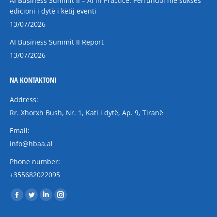
AI Business Summit II – AI in Practice: Përfundoi me sukses
edicioni i dytë i këtij eventi
13/07/2026
AI Business Summit II Report
13/07/2026
NA KONTAKTONI
Address:
Rr. Xhorxh Bush, Nr. 1, Kati i dytë, Ap. 9, Tiranë
Email:
info@hbaa.al
Phone number:
+355682022095
Find us on:
Facebook
Twitter
Linkedin
Instagram
page
page
page
page