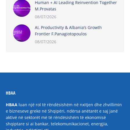
Human + AI Leading Reinvention Together
M.Provatas
08/07/2026
AI, Productivity & Albania’s Growth
Frontier F.Panagiotopoulos
08/07/2026
HBAA
HBAA
luan një rol të rëndësishëm në nxitjen dhe zhvillimin
e bizneseve greke në Shqipëri, ndërsa anëtarët e saj janë
aktivë në sektorët më të rëndësishëm të ekonomisë
shqiptare si ai bankar, telekomunikacionet, energjia,