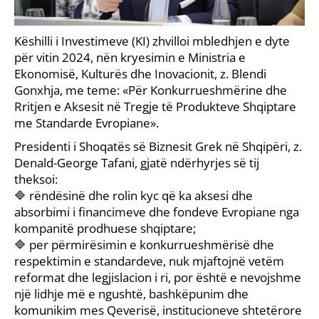
Këshilli i Investimeve (KI) zhvilloi mbledhjen e dyte
për vitin 2024, nën kryesimin e Ministria e
Ekonomisë, Kulturës dhe Inovacionit, z. Blendi
Gonxhja, me teme: «Për Konkurrueshmërine dhe
Rritjen e Aksesit në Tregje të Produkteve Shqiptare
me Standarde Evropiane».
Presidenti i Shoqatës së Biznesit Grek në Shqipëri, z.
Denald-George Tafani, gjatë ndërhyrjes së tij
theksoi:
🔷 rëndësinë dhe rolin kyc që ka aksesi dhe
absorbimi i financimeve dhe fondeve Evropiane nga
kompanitë prodhuese shqiptare;
🔷 per përmirësimin e konkurrueshmërisë dhe
respektimin e standardeve, nuk mjaftojnë vetëm
reformat dhe legjislacion i ri, por është e nevojshme
një lidhje më e ngushtë, bashkëpunim dhe
komunikim mes Qeverisë, institucioneve shtetërore