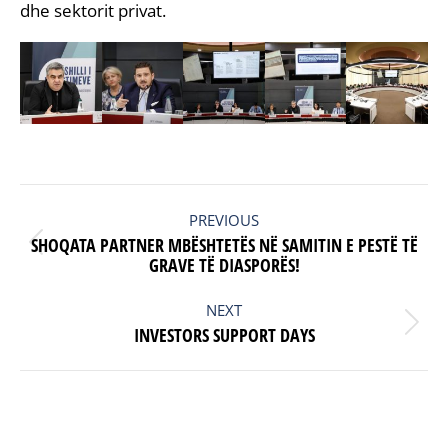
dhe sektorit privat.
POST
NAVIGATION
PREVIOUS
SHOQATA PARTNER MBËSHTETËS NË SAMITIN E PESTË TË
Previous
GRAVE TË DIASPORËS!
post:
NEXT
Next
INVESTORS SUPPORT DAYS
post: